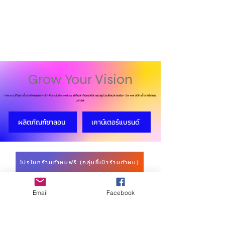
Grow Your Vision
ฮีโอนา น้ำยาดัดผมเกาหลี -
ฟาโนลา โนเยลโล แชมพูม่วง สีผมสายฝอ -
สวีท น้ำยายืดผม
Heona
Fanola Noyellow
Sweet
บราซิล
ผลิตภัณฑ์ซาลอน
เคาน์เตอร์แบรนด์
โปรโมทร้านทำผมฟรี (กลุ่มชี้เป้าร้านทำผม)
BeautyUp Enterprise
Email
Facebook