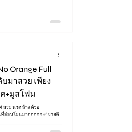
o Orange Full
์ค+มูสโฟม
ค่ สระ นวด ล้าง ด้วย
ินที่อ่อนโยนมากกกกก ✅ขายดี