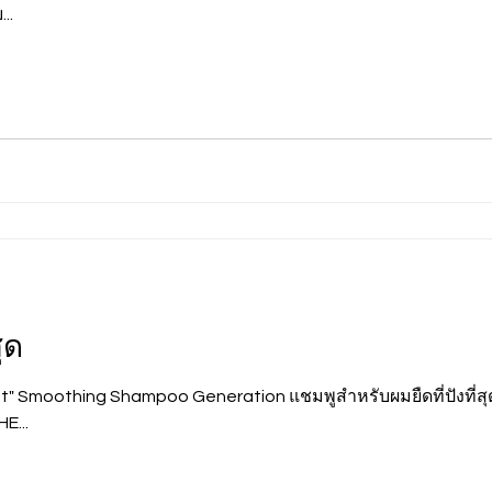
..
ุด
rst" Smoothing Shampoo Generation แชมพูสำหรับผมยืดที่ปังที
E...