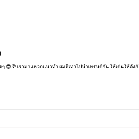
า
จี๊ดๆ 😎💭 เรามาแหวกแนวทำ ผมสีเทาไปนำเทรนด์กัน ให้เด่นให้ดังกั