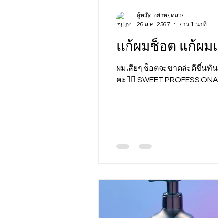
ผู้หญิง อย่าหยุดสวย
26 ส.ค. 2567
ยาว 1 นาที
แก้ผมช็อต แก้ผมเ
ผมเสียๆ ช็อตจะขาดล่ะดีขึ้นท
คะ👇🏻 SWEET PROFESSIONAL