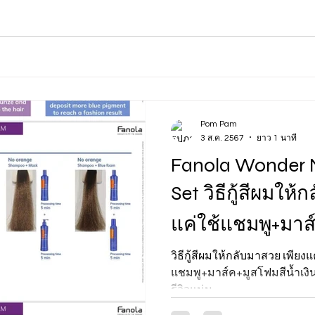
Pom Pam
3 ส.ค. 2567
ยาว 1 นาที
Fanola Wonder N
Set วิธีกู้สีผมให้กลับมาสวย เพียง
แค่ใช้แชมพู+มาส
วิธีกู้สีผมให้กลับมาสวย เพียงแ
แชมพู+มาส์ค+มูสโฟมสีน้ำเง
รีวิวแน่น...