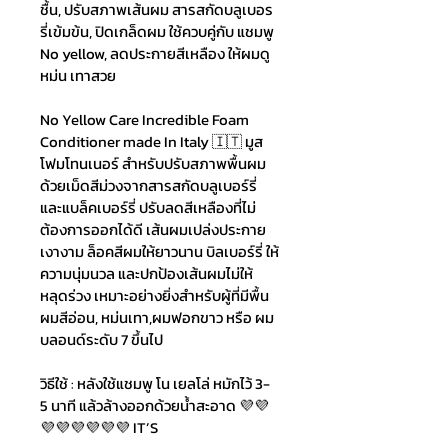
ชื้น, ปรับสภาพเส้นผม สารสกัดบลูเบอร
รี่เข้มข้น, ปิดเกล็ดผม ใช้ควบคู่กับ แชมพู 
No yellow, ลดประกายสีเหลือง ให้ผมดู
หม่น เทาสวย
No Yellow Care Incredible Foam 
Conditioner made In Italy 🇮🇹 มูส
โฟมโทนเนอร์ สําหรับปรับสภาพพื้นผม
ด้วยเม็ดสีม่วงจากสารสกัดบลูเบอร์รี่ 
และแบล็คเบอร์รี่ ปรับลดสีเหลืองที่ไม่
ต้องการออกได้ดี เส้นผมเปล่งประกาย
เงางาม ล็อคสีผมให้ยาวนาน บิลเบอร์รี่ ให้
ความนุ่มนวล และปกป้องเส้นผมไม่ให้
หลุดร่วง เหมาะอย่างยิ่งสําหรับผู้ที่มีพื้น
ผมสีอ่อน, หม่นเทา,ผมฟอกขาว หรือ ผม
บลอนด์ระดับ 7 ขึ้นไป
วิธีใช้ : หลังใช้แชมพู โน เยลโล่ หมักไว้ 3-
5 นาที แล้วล้างออกด้วยนํ้าสะอาด 💜💜
💜💜💜💜💜💜 IT’S