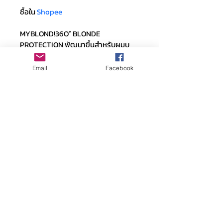
ซื้อใน 
Shopee
MYBLOND!36O° BLONDE 
PROTECTION พัฒนาขึ้นสําหรับผมบ
ลอนด์, ผมฟอก เพื่อให้ได้โทนสีบลอนด์ที่
บริสุทธิ์สมบูรณ์แบบ ปกป้องเส้นผมสีบ
Email
Facebook
ลอนด์ที่ต้องเผชิญกับความเปราะบาง 
ความเสียหายจาก ปัจจัยภายในที่มีอยู่
แล้ว และปกป้องสีผมจาก ปัจจัย
ภายนอก ได้แก่ ความร้อน, ความชื้น, 
มลภาวะ 💜 #NoYellow #โฟมม่วง #ผม
เทา #ผมหม่น #Fanola 
#FanolaThailand #IncredibleFoam
BeautyUp Enterprise